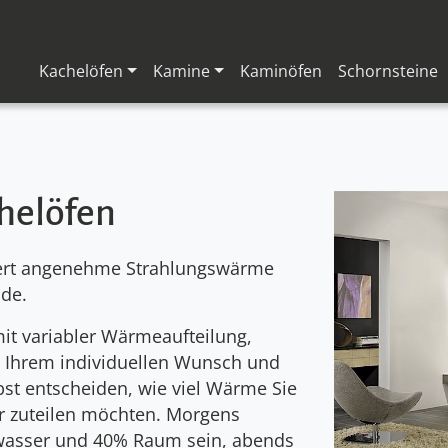
Kachelöfen
Kamine
Kaminöfen
Schornsteine
helöfen
ert ange­nehme Strah­lungs­wärme
ude.
it vari­abler Wärme­auf­teilung,
 Ihrem indivi­duellen Wunsch und
bst ent­schei­den, wie viel Wärme Sie
zutei­len möch­ten. Morgens
wasser und 40% Raum sein, abends