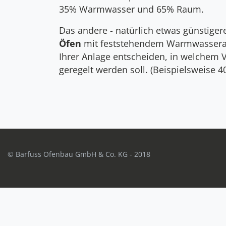
35% Warm­wasser und 65% Raum.
Das andere - natür­lich etwas gün­sti­ger
Öfen
mit fest­stehen­dem Warm­wasser­
Ihrer Anlage ent­scheiden, in welchem Ve
gere­gelt werden soll. (Bei­spiels­wei
© Barfuss Ofenbau GmbH & Co. KG - 2018