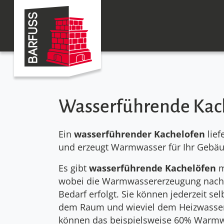
Wasserführende Kac
Ein
wasserfüh­ren­der Kachel­ofen
lief
und erzeugt Warm­wasser für Ihr Gebä
Es gibt
wasser­füh­rende Kachel­öfen
m
wobei die Warm­wasser­erzeu­gung nach
Bedarf erfolgt. Sie können jeder­zeit sel
dem Raum und wieviel dem Heiz­wasser 
können das beispiel­sweise 60% Warm­