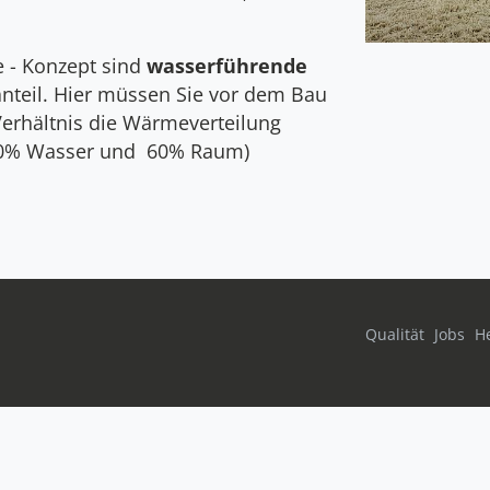
e - Kon­zept sind
wasser­füh­rende
anteil. Hier müssen Sie vor dem Bau
r­hält­nis die Wärme­vertei­lung
se 40% Wasser und 60% Raum)
Qualität
Jobs
He